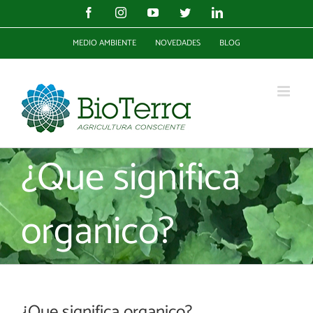
Facebook
Instagram
YouTube
Twitter
Linkedin
MEDIO AMBIENTE
NOVEDADES
BLOG
¿Que significa
organico?
¿Que significa organico?