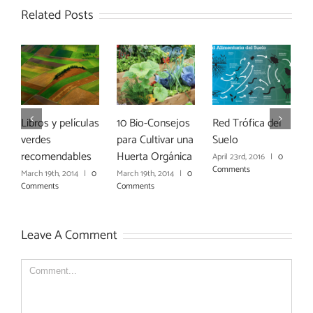
Related Posts
Bio-Consejos
Red Trófica del
10 Consejos para
Rotación
a Cultivar una
Suelo
Hacer un
Asociaci
rta Orgánica
Compost Casero
Cultivos
April 23rd, 2016
|
0
Comments
h 19th, 2014
|
0
April 20th, 2016
|
0
April 4th, 20
ments
Comments
Comments
Leave A Comment
Comment